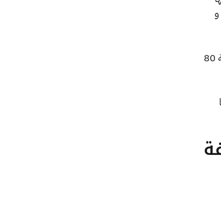
ًا للبيع و
كما ارتفع سعر الجنيه الذهب ليصل إلى 53400 جنيهًا للبيع و53000 جنيهًا للشراء، بعد زيادة بقيمة 80
ًا
تلفة