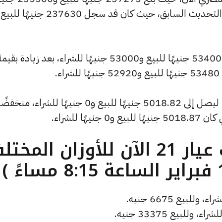
للشراء، مرتفعًا بمقدار 360 جنيهات عن التحديث السابق، حيث كان قد سجل 237630 جنيه
.
كما سجل سعر الأونصة بالدولار انخفاضًا ليصل إلى 5018.82 جنيهًا للبيع و0 جنيهًا للشراء، منخفض
ما هو سعر الذهب عيار 21 الآن للأوزان المخ