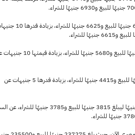
وشهد سعر عيار 21 ارتفاعًا ليصبح 6675 جنيهًا للبيع و6625 جنيهًا للشراء، بزيا
وارتفع سعر عيار 18 ليصل إلى 5720 جنيهًا للبيع و5680 جنيهًا للشراء، بزيادة قيم
وارتفع سعر عيار 14 ليسجل 4450 جنيهًا للبيع و4415 جنيهًا للشراء، بزيادة قدرها 5 جنيهات عن
كما شهد سعر عيار 12 ارتفاعًا بقيمة 5 جنيهًا ليبلغ 3815 جنيهًا للبيع و3785 جنيهًا للشراء،
كما شهد سعر الاونصة ارتفاعًا بالسوق المصري الآن، حيث بلغ 237275 جني