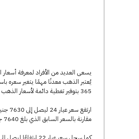
يُعتبر الذهب معدنًا مهمًا يتغير سعره ب
365 بتوفير تغطية دائمة لأسعار الذهب الآن وفي هذا المقال، سنتعرف على كافة أسعار الأعيرة.
مقارنة بالسعر السابق الذي بلغ 7640 جنيهًا للبيع و7560 جنيهًا للشراء.