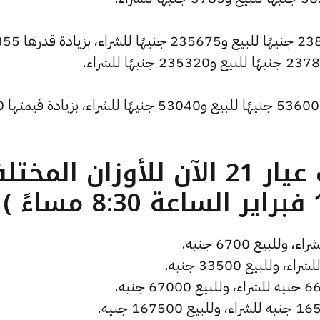
وشهد سعر الاونصة ارتفاعًا ليصبح 238165 جنيهًا للبيع و235675 جنيهًا للشر
كما ارتفع سعر الجنيه الذ
ما هو سعر الذهب عيار 21 الآن للأوزان المخ