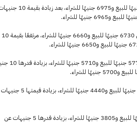
وارتفع سعر عيار 22 ليصل إلى 7050 جنيهًا للبيع و6975 جنيهًا للشراء، بعد زيادة بقيمة 10
كما سجل سعر عيار 21 ارتفاعًا ليصل إلى 6730 جنيهًا للبيع و6660 جنيهًا للشراء، مرتفعًا بقيمة 10
كما شهد سعر عيار 18 ارتفاعًا ليصبح 5770 جنيهًا
كما ارتفع سعر عيار 14 ليصل إلى 4485 جنيهًا للبيع و4440 جنيهًا للشراء، 
وارتفع سعر عيار 12 ليسجل 3845 جنيهًا للبيع و3805 جنيهًا للشراء، بزيادة قدرها 5 جنيهات عن