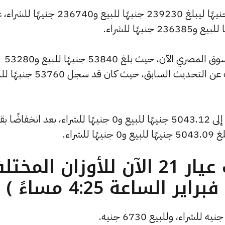
وشهد سعر الاونصة ارتفاعًا بقيمة 355 جنيهًا ليبلغ 239230 جنيهًا للبيع و236740 جني
كما شهد سعر الجنيه الذهب ارتفاعًا بالسوق المصري الآن، حيث بلغ 53840 جنيهًا للبيع و53280
جنيهًا للشراء، مرتفعًا بمقدار 80 جنيهات عن التحديث السابق، حيث كان قد
كما انخفض سعر الأونصة بالدولار ليصل إلى 5043.12 جنيهًا للبيع و0 جنيهًا للشراء، بعد انخف
ما هو سعر الذهب عيار 21 الآن للأوزان المخ