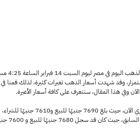
يسعى العديد من الأفراد لمعرفة أسعار الذهب اليوم
استمرار، وقد شهدت أسعار الذهب تغيرات كثيرة، لذلك قمنا في
شهد سعر عيار 24 ارتفاعًا بالسوق المصري الآن، حيث بلغ 7690 جنيهًا للبيع و7610 جنيهًا للشراء،
مرتفعًا بمقدار 10 جنيهات عن التحديث السابق، حيث كان ق