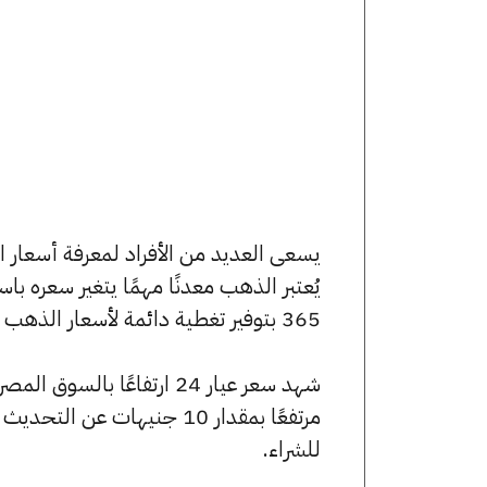
يُعتبر الذهب معدنًا مهمًا يتغير سعره ب
365 بتوفير تغطية دائمة لأسعار الذهب الآن وفي هذا المقال، سنتعرف على كافة أسعار الأعيرة.
للشراء.