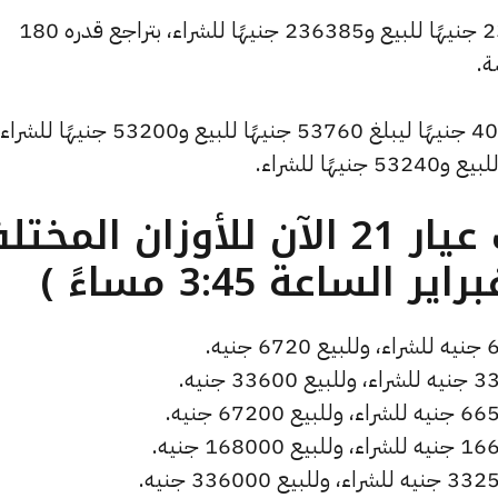
كما تراجع سعر الاونصة ليسجل 238875 جنيهًا للبيع و236385 جنيهًا للشراء، بتراجع قدره 180
ة.
وشهد سعر الجنيه الذهب تراجعًا بقيمة 40 جنيهًا ليبلغ 53760 جنيهًا للبيع و
ما هو سعر الذهب عيار 21 الآن للأوزان المخ