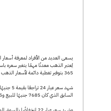
يُعتبر الذهب معدنًا مهمًا يتغير سعره ب
365 بتوفير تغطية دائمة لأسعار الذهب الآن وفي هذا المقال، سنتعرف على كافة أسعار الأعيرة.
السابق الذي كان 7685 جنيهًا للبيع و7605 جنيهًا للشراء.