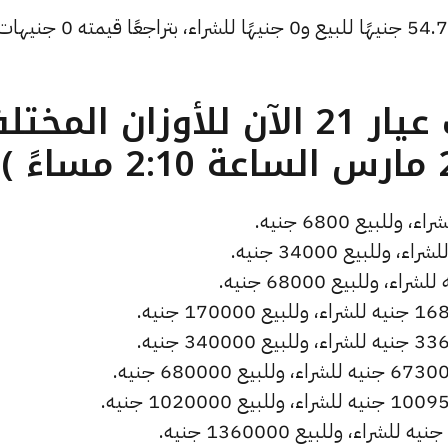
وانخفض سعر دولار الصاغة ليصل إلى 54.72 جنيهًا للبيع و0 جنيهًا ل
ما هو سعر الذهب عيار 21 الآن للأوزان المخ