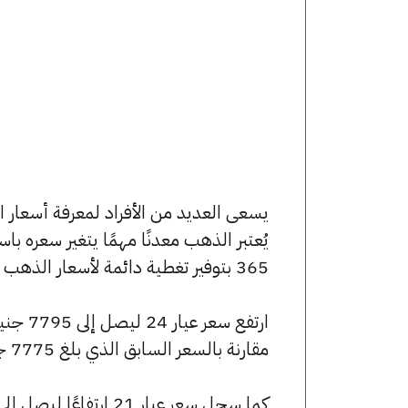
يُعتبر الذهب معدنًا مهمًا يتغير سعره ب
365 بتوفير تغطية دائمة لأسعار الذهب الآن وفي هذا المقال، سنتعرف على كافة أسعار الأعيرة.
مقارنة بالسعر السابق الذي بلغ 7775 جنيهًا للبيع و7695 جنيهًا للشراء.