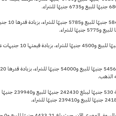
كما شهد سعر عيار 18 ارتفاعًا ليصبح 5845 جنيهًا
وارتفع سعر عيار 14 ليصل إلى 4545 جنيهًا للبيع و4500 جنيهًا للشراء، بزيادة قيم
كما ارتفع سعر الجنيه الذهب ليسجل 54560 جنيهًا للبيع و54000 ج
ه الذهب.
وشهد سعر الأونصة بالجنيه ارتفاعًا بقيمة 530 جنيهًا ليبلغ 242430 جنيهًا للبيع و239940 جنيهًا
كما شهد سعر الأونصة بالدولار انخ