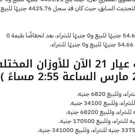
وانخفض سعر دولار الصاغة ليصل إلى 54.68 جنيهًا للبيع و0 جنيهًا للشراء، بعد انخفاضًا بقيمة 0
.
ما هو سعر الذهب عيار 21 الآن للأوزان المخ