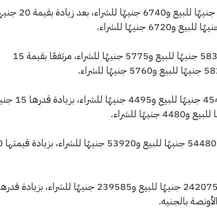
كما ارتفع سعر عيار 21 ليصل إلى 6810 جنيهًا للبيع و6740 جن
وسجل سعر عيار 18 ارتفاعًا ليصل إلى 5835 جنيهًا للبيع و5775 جنيهًا للشراء، مرتفعًا بقيمة 15
كما شهد سعر عيار 14 ارتفاعًا ليصبح 4540 جنيهًا
كما ارتفع سعر ال
كما ارتفع سعر الأونصة بالجنيه ليسجل 242075 جنيهًا للبيع و239585 جنيهًا للشراء، بزيادة قدر