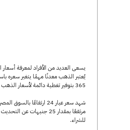
يُعتبر الذهب معدنًا مهمًا يتغير سعره ب
365 بتوفير تغطية دائمة لأسعار الذهب الآن وفي هذا المقال، سنتعرف على كافة أسعار الأعيرة.
للشراء.