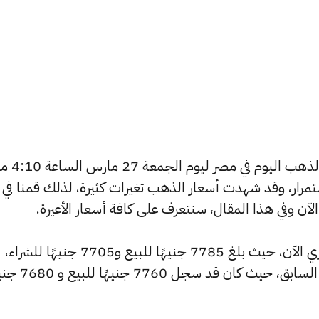
يسعى العديد من الأفراد لمعرفة
استمرار، وقد شهدت أسعار الذهب تغيرات كثيرة، لذلك قمنا في
شهد سعر عيار 24 ارتفاعًا بالسوق المصري الآن، حيث بلغ 7785 جنيهًا للبيع و7705 جنيهًا للشراء،
مرتفعًا بمقدار 25 جنيهات عن التحديث السابق، حيث كان ق