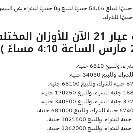
وشهد سعر دولار الصاغة تراجعًا بقيمة 0 جنيهًا ليبلغ 54.66 جنيهًا للبيع و0 جنيهًا للشراء ،عن السع
ما هو سعر الذهب عيار 21 الآن للأوزان المخ