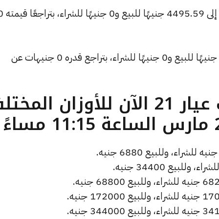
كما انخفض سعر الأونصة بالدولار ليصل إلى 4495.59 جنيهًا ل
وتراجع سعر دولار الصاغة ليسجل 54.4 جنيهًا للبيع و0 جنيهًا للشراء، بتراجع قدره 0 جنيهات عن
ما هو سعر الذهب عيار 21 الآن للأوزان المخ