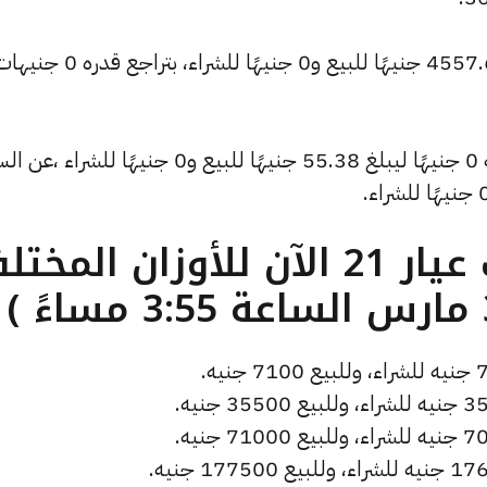
وتراجع سعر الأونصة بالدولار ليسجل 4557.68 جنيهًا للبيع و0 جني
كما شهد سعر دولار الصاغة تراجعًا بقيمة 0 جنيهًا ليبلغ 55.38 جنيهًا للبيع و0 جنيهًا للشر
ما هو سعر الذهب عيار 21 الآن للأوزان المخ