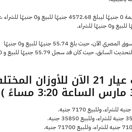
كما شهد سعر الأونصة بالدولار تراجعًا بقيمة 0 جنيهًا ليبلغ 4572.68 جنيهًا للبيع و0 جني
كما شهد سعر دولار الصاغة انخفاضًا بالسوق المصري الآن، حيث بلغ 55.74 جنيهًا للبيع و0 جنيهًا
للشراء، منخفضًا بمقدار 0 جنيهات عن التحديث السابق، ح
ما هو سعر الذهب عيار 21 الآن للأوزان المخ