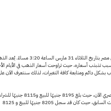
يبحث الكثيرون عن سعر الذهب اليوم في مصر بتاريخ الثلاثاء 31 مارس الساعة 3:20 مس
بب تذبذب أسعاره، حيث تراوحت أسعار الذهب في الأيام الأخ
ية أسعار الذهب بشكل دائم ومتابعة كافة التغيرات، لذلك سنتعرف الآن عل
شهد سعر عيار 24 انخفاضًا بالسوق المصري الآن، حيث بلغ 8195 جنيهًا للبيع و8115 جنيهًا 
منخفضًا بمقدار 10 جنيهات عن التحديث السابق، حيث كان قد سجل 8205 جنيهًا للبيع و 8125