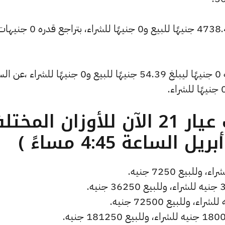
وتراجع سعر الأونصة بالدولار ليسجل 4738.44 جنيهًا للبيع و0 جني
كما شهد سعر دولار الصاغة تراجعًا بقيمة 0 جنيهًا ليبلغ 54.39 جنيهًا للبيع و0 جنيهًا للشر
ما هو سعر الذهب عيار 21 الآن للأوزان المخ