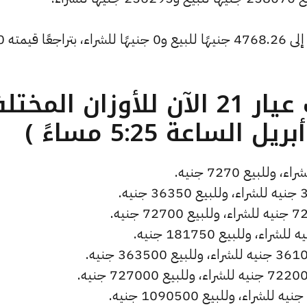
كما انخفض سعر الأونصة بالدولار ليصل إلى 4768.26 جنيهًا ل
ما هو سعر الذهب عيار 21 الآن للأوزان المخ