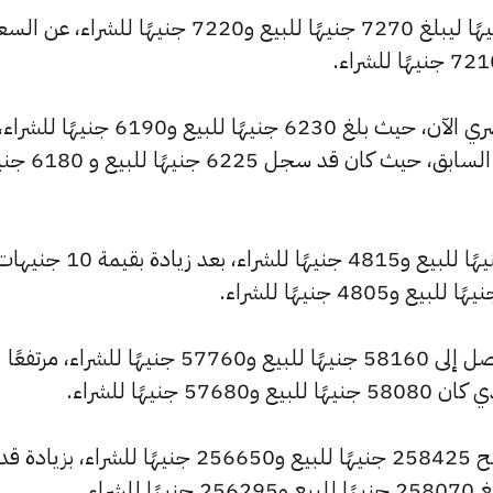
وشهد سعر عيار 21 ارتفاعًا بقيمة 10 جنيهًا ليبلغ 7270 جنيهًا للبيع و7220 جنيهًا للشراء، عن ا
وشهد سعر عيار 18 ارتفاعًا بالسوق المصري الآن، حيث بلغ 6230 جنيهًا للبيع و6190 جنيهًا للشراء
مرتفعًا بمقدار 10 جنيهات عن التحديث السابق، حيث كان ق
وارتفع سعر عيار 14 ليصل إلى 4845 جنيهًا للبيع و4815 جنيهًا للشراء، بعد زيادة بقيمة 10
كما سجل سعر الجنيه الذهب ارتفاعًا ليصل إلى 58160 جنيهًا للبيع و57760 جنيهًا للشراء، مرتفعًا
وشهد سعر الأونصة بالجنيه ارتفاعًا ليصبح 258425 جنيهًا للبيع و256650 جنيهًا للشراء، 