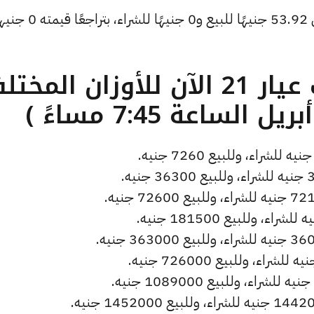
كما انخفض سعر دولار الصاغة ليصل إلى 53.92 جنيهًا للبيع و0 جن
ما هو سعر الذهب عيار 21 الآن للأوزان المخ