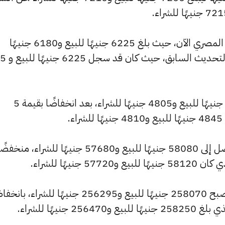
كما شهد سعر عيار 18 انخفاضًا بالسوق المصري الآن، حيث بلغ 6225 جنيهًا للبيع و6180 جنيهًا
للشراء، منخفضًا بمقدار 
وانخفض سعر عيار 14 ليصل إلى 4840 جنيهًا للبيع و4805 جنيهًا للشراء، بعد انخفاضًا بقيمة 5
.
وسجل سعر الجنيه الذهب انخفاضًا ليصل إلى 58080 جنيهًا للبيع و57680 جنيهًا للشراء، منخف
وشهد سعر الأونصة بالجنيه انخفاضًا ليصبح 258070 جنيهًا للبيع و256295 جنيهًا للشراء