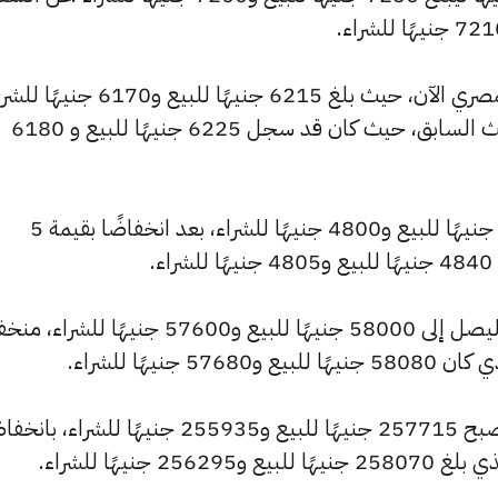
وشهد سعر عيار 18 انخفاضًا بالسوق المصري الآن، حيث بلغ 6215 جنيهًا للبيع و6170
منخفضًا بمقدار 10 جنيهات عن التحديث السابق، حيث كان قد سجل 6225 جنيهًا للبيع و 6180
وانخفض سعر عيار 14 ليصل إلى 4835 جنيهًا للبيع و4800 جنيهًا للشراء، بعد انخفاضًا بقيمة 5
.
كما سجل سعر الجنيه الذهب انخفاضًا ليصل إلى 58000 جنيهًا للبيع و57600 جنيهًا ل
وشهد سعر الأونصة بالجنيه انخفاضًا ليصبح 257715 جنيهًا للبيع و255935 جنيهًا للشراء