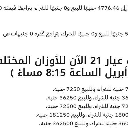
كما انخفض سعر الأونصة بالدولار ليصل إلى 4776.46 جنيهًا ل
وتراجع سعر دولار الصاغة ليسجل 53.96 جنيهًا للبيع و0 جنيهًا للشراء، بتراجع قدره 0 جنيهات عن
ما هو سعر الذهب عيار 21 الآن للأوزان المخ