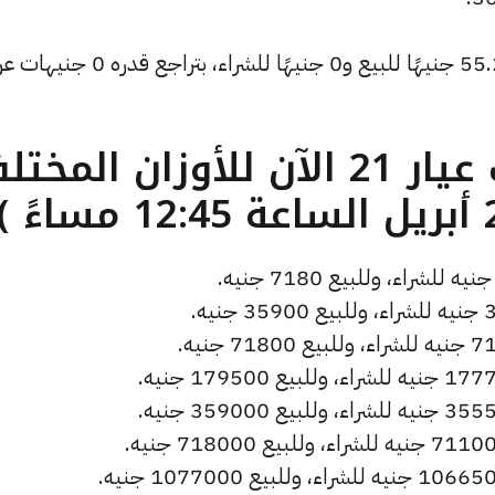
كما تراجع سعر دولار الصاغة ليسجل 55.24 جنيهًا للبيع و0 جنيهًا للشراء، بتراجع قدره 0
ما هو سعر الذهب عيار 21 الآن للأوزان المخ