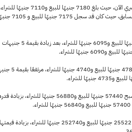
وشهد سعر عيار 21 ارتفاعًا بالسوق المصري الآن، حيث بلغ 7180 جنيهًا للبيع و7110 جنيهًا للشراء
مرتفعًا بمقدار 5 جنيهات عن التحديث السابق، حيث كان قد سجل 7175 جنيهًا للبيع
وارتفع سعر عيار 18 ليصل إلى 6155 جنيهًا للبيع و6095 جنيهًا للشراء، بعد زيادة بقيمة 5 جنيهات
وسجل سعر عيار 14 ارتفاعًا ليصل إلى 4785 جنيهًا للبيع و740
كما شهد سعر الجنيه الذهب ارتفاعًا ليصبح 57440 جنيهًا للبيع و56880 جنيهًا للشراء، بزيادة
وارتفع سعر الأونصة بالجنيه ليصل إلى 255225 جنيهًا للبيع و252740 جنيهًا للشراء، بزيادة قيمتها