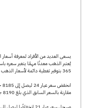
يُعتبر الذهب معدنًا مهمًا يتغير سعره ب
365 بتوفير تغطية دائمة لأسعار الذهب الآن وفي هذا المقال، سنتعرف على كافة أسعار الأعيرة.
مقارنة بالسعر السابق الذي بلغ 8190 جنيهًا للبيع و8120 جنيهًا للشراء.