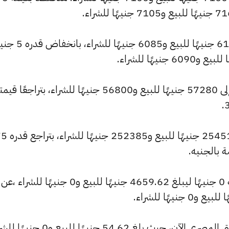
وشهد سعر عيار 18 انخفاضًا ليصبح 6135 جنيهًا لل
كما انخفض سعر الجنيه الذهب ليصل إلى 57280 جنيهًا للبيع و56800 جنيهًا للشراء، بتراجعًا ق
وتراجع سعر الأونصة بالجنيه ليسجل 515
 بالجنيه.
وشهد سعر الأونصة بالدولار تراجعًا بقيمة 0 جنيهًا ليبلغ 4659.62 جنيهًا للبيع و0 جنيهًا للشراء ،عن
وشهد سعر دولار الصاغة انخفاضًا بالسوق المصري الآن، حيث بلغ 54.62 جنيهًا لل