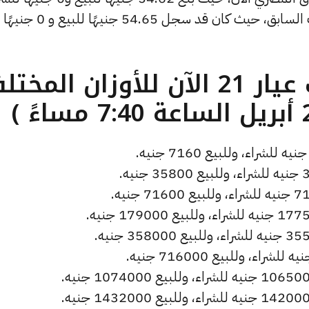
منخفضًا بمقدار 0 جنيهات عن التحديث السابق، حيث كان قد سجل 54.65 جنيهًا للبيع و 0 جنيهًا
ما هو سعر الذهب عيار 21 الآن للأوزان المخ