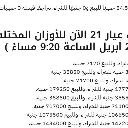
وانخفض سعر دولار الصاغة ليصل إلى 54.57 جنيهًا للبيع و0 جنيهًا ل
ما هو سعر الذهب عيار 21 الآن للأوزان المخ