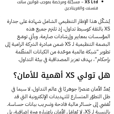
XS Ltd
– مسجّلة ومرخّصة بموجب قوانين سانت
فنسنت والغرينادين
يُشكّل هذا الإطار التنظيمي الشامل شهادة على جدارة
XS بالثقة كوسيط تداول، إذ تلتزم جميع هذه
المؤسسات بمعايير وإرشادات صارمة. ويأتي توسّع
البصمة التنظيمية لـ XS ضمن مبادرة الشركة الرامية إلى
تطوير “شبكة عالمية موحّدة من الكيانات المنظّمة
بإحكام”، بهدف تعزيز المصداقية في بيئة التداول.
هل تولي XS أهمية للأمان؟
يُعدّ الأمان عنصرًا جوهريًا في عالم التداول، لا سيما في
ظل التطوّر المتسارع للتهديدات الإلكترونية التي قد
تُفضي إلى خسائر مالية فادحة وتسريب بيانات حساسة.
بالنسبة لـ XS، لا يُعامَل الأمان باعتباره ميزة إضافية، بل