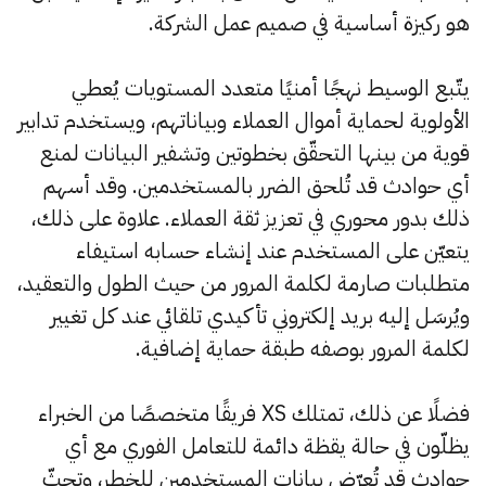
هو ركيزة أساسية في صميم عمل الشركة.
يتّبع الوسيط نهجًا أمنيًا متعدد المستويات يُعطي
الأولوية لحماية أموال العملاء وبياناتهم، ويستخدم تدابير
قوية من بينها التحقّق بخطوتين وتشفير البيانات لمنع
أي حوادث قد تُلحق الضرر بالمستخدمين. وقد أسهم
ذلك بدور محوري في تعزيز ثقة العملاء. علاوة على ذلك،
يتعيّن على المستخدم عند إنشاء حسابه استيفاء
متطلبات صارمة لكلمة المرور من حيث الطول والتعقيد،
ويُرسَل إليه بريد إلكتروني تأكيدي تلقائي عند كل تغيير
لكلمة المرور بوصفه طبقة حماية إضافية.
فضلًا عن ذلك، تمتلك XS فريقًا متخصصًا من الخبراء
يظلّون في حالة يقظة دائمة للتعامل الفوري مع أي
حوادث قد تُعرّض بيانات المستخدمين للخطر، وتحثّ