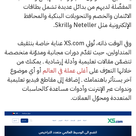
المفضّلة لديهم من بدائل عديدة تشمل بطاقات
الائتمان والخصم والتحويلات البنكية والمحافظ
الإلكترونية مثل Neteller وSkrill.
وفي الوقت ذاته، تُولي XS.com عناية خاصة بتثقيف
المتداولين، حيث تقدّم دورات مجانية ومدوّنة متخصصة
تتضمّن مقالات تعليمية وأدلة إرشادية ـ يمكنك من
خلالها التعرّف على
أغلى عملة في العالم
أو أي موضوع
آخر يستأثر باهتمامك ـ إضافة إلى مقاطع فيديو تعليمية
وندوات عبر الإنترنت وأدوات مساعدة كالحاسبات
المتعددة ومحوّل العملات.