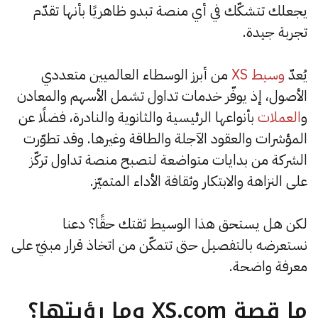
يجعلك تتشكّك في أي منصة تبدو ظاهريًا بأنها تقدّم
تجربة جيدة.
يُعدّ
وسيط XS
من أبرز الوسطاء العالميين متعددي
الأصول، إذ يوفّر خدمات تداول تشمل الأسهم والمعادن
و
العملات
بأنواعها الرئيسية والثانوية والنادرة، فضلًا عن
المؤشرات والعقود الآجلة والطاقة وغيرها. وقد تطوّرت
الشركة من بدايات متواضعة لتصبح منصة تداول تركّز
على النزاهة والابتكار وثقافة الأداء المتميّز.
لكن هل يستحق هذا الوسيط ثقتك حقًا؟ دعنا
نستعرضه بالتفصيل حتى تتمكّن من اتخاذ قرار مبنيّ على
معرفة واضحة.
ما قصة XS.com وما رؤيتها؟