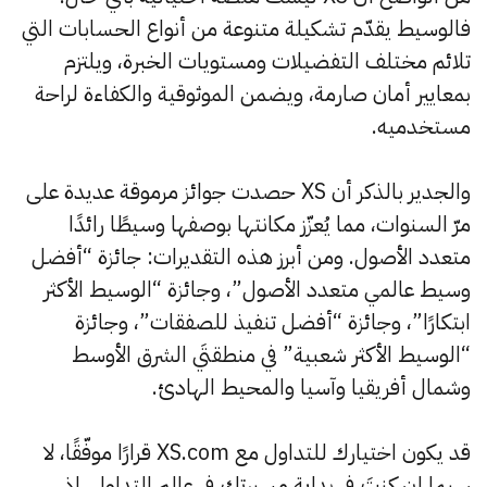
فالوسيط يقدّم تشكيلة متنوعة من أنواع الحسابات التي
تلائم مختلف التفضيلات ومستويات الخبرة، ويلتزم
بمعايير أمان صارمة، ويضمن الموثوقية والكفاءة لراحة
مستخدميه.
والجدير بالذكر أن XS حصدت جوائز مرموقة عديدة على
مرّ السنوات، مما يُعزّز مكانتها بوصفها وسيطًا رائدًا
متعدد الأصول. ومن أبرز هذه التقديرات: جائزة “أفضل
وسيط عالمي متعدد الأصول”، وجائزة “الوسيط الأكثر
ابتكارًا”، وجائزة “أفضل تنفيذ للصفقات”، وجائزة
“الوسيط الأكثر شعبية” في منطقتَي الشرق الأوسط
وشمال أفريقيا وآسيا والمحيط الهادئ.
قد يكون اختيارك للتداول مع XS.com قرارًا موفّقًا، لا
سيما إن كنتَ في بداية مسيرتك في عالم التداول، إذ