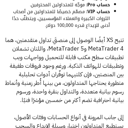
حساب Pro:
موجّه للمتداولين المحترفين.
حساب VIP:
مصمّم خصيصًا للمتداولين من أصحاب
الثروات الكبيرة والعملاء المؤسسيين، ويتطلّب حدًا
أدنى للإيداع قدره 100,000 دولار.
تتيح XS أيضًا الوصول إلى منصتَي تداول متقدمتين، هما
MetaTrader 4 وMetaTrader 5، واللتان تشملان
تطبيقات سطح مكتب قابلة للتحميل وواجهات ويب
وتطبيقات للهواتف الذكية. ورغم وجود فروقات طفيفة
بين المنصتين، فإن كلتيهما توفّران أدوات تحليلية
متطورة يحتاجها المتداولون، من بينها أُطر زمنية وأنماط
رسوم بيانية متعددة، والتداول بنقرة واحدة، ورسوم
بيانية احترافية تضم أكثر من خمسين مؤشرًا فنيًا.
إلى جانب المرونة في أنواع الحسابات وفئات الأصول،
يستطيع المتداولون اختيار وسيلة الإيداع والسحب