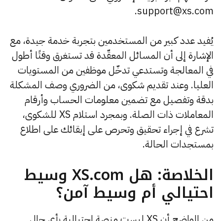
.
support@xs.com
يُفيد عدد كبير من المستخدمين بتجربة خدمة جيدة، مع
الإشارة إلى أن المسائل المعقّدة قد تستغرق وقتًا أطول
في المعالجة وتستدعي تدخّل موظفين من المستويات
العليا. وعند تقديم شكوى، من الضروري وصف المشكلة
بدقة وتفصيل مع تضمين معلومات الحساب وأرقام
المعاملات ذات الصلة. وبمجرد استلام XS للشكوى،
تشرع في إجراء تحقيق وتحرص على إبقائك على اطلاع
بمستجدات الحالة.
الخلاصة: هل XS.com وسيط
احتيالي أم وسيط آمن؟
من الواضح أن XS ليست منصة احتيالية بأي حال.