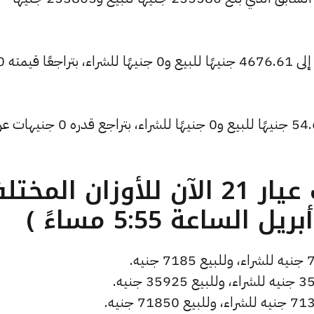
كما انخفض سعر الأونصة بالدولار ليصل إلى 4676.61 جنيهًا ل
كما تراجع سعر دولار الصاغة ليسجل 54.61 جنيهًا للبيع و0 جنيهًا للشراء، بتراجع قدره 0
ما هو سعر الذهب عيار 21 الآن للأوزان المخ