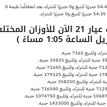
وانخفض سعر دولار الصاغة ليصل إلى 54.46 جنيهًا للبيع و0 جنيهًا للشراء، بعد انخفاضًا بقيمة 0
.
ما هو سعر الذهب عيار 21 الآن للأوزان المخ