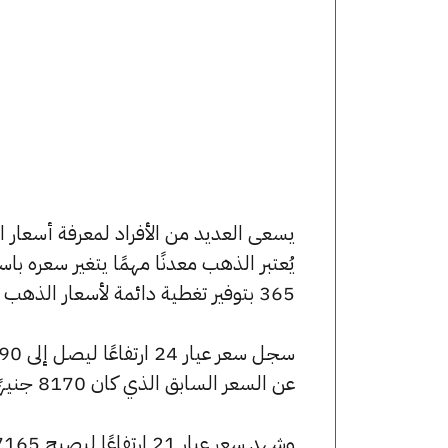
يُعتبر الذهب معدنًا مهمًا يتغير سعره ب
365 بتوفير تغطية دائمة لأسعار الذهب الآن وفي هذا المقال، سنتعرف على كافة أسعار الأعيرة.
عن السعر السابق الذي كان 8170 جنيهًا للبيع و8115 جنيهًا للشراء.