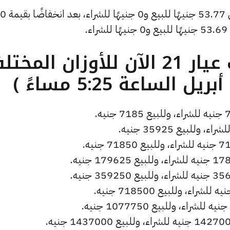
كما انخفض سعر دولار الصاغة ليصل إلى 53.77 جنيهًا للبيع و0 جنيهًا للشراء، بعد انخفاضًا بقيمة 0
.
ما هو سعر الذهب عيار 21 الآن للأوزان المخ