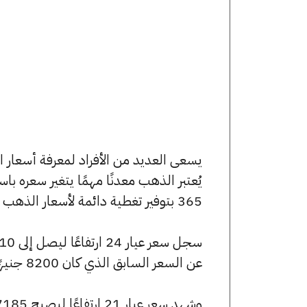
يُعتبر الذهب معدنًا مهمًا يتغير سعره ب
365 بتوفير تغطية دائمة لأسعار الذهب الآن وفي هذا المقال، سنتعرف على كافة أسعار الأعيرة.
عن السعر السابق الذي كان 8200 جنيهًا للبيع و8145 جنيهًا للشراء.