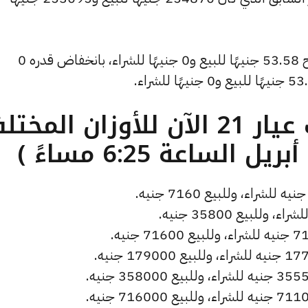
وشهد سعر دولار الصاغة انخفاضًا ليصبح 53.58 جنيهًا للبيع و0 جنيهًا للشراء، بانخفاض قدره 0
ما هو سعر الذهب عيار 21 الآن للأوزان المخ