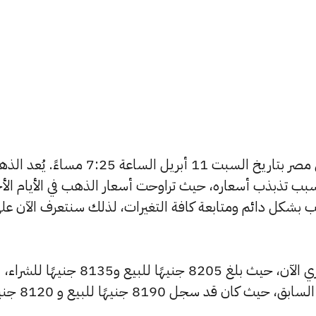
يبحث الكثيرون عن سعر الذهب اليوم في مصر بتاريخ السبت 11 أبريل الساعة 7:25 مساءً
بب تذبذب أسعاره، حيث تراوحت أسعار الذهب في الأيام الأخ
ية أسعار الذهب بشكل دائم ومتابعة كافة التغيرات، لذلك سنتعرف الآن عل
شهد سعر عيار 24 ارتفاعًا بالسوق المصري الآن، حيث بلغ 8205 جنيهًا للبيع و8135 جنيهًا للشراء،
مرتفعًا بمقدار 15 جنيهات عن التحديث السابق، حيث كان ق