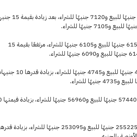
كما ارتفع سعر عيار 21 ليصل إلى 7180 جنيهًا للبيع و7120 جن
وسجل سعر عيار 18 ارتفاعًا ليصل إلى 6155 جنيهًا للبيع و6105 جنيهًا للشراء، مرتفعًا بقيمة 15
وشهد سعر عيار 14 ارتفاعًا ليصبح 4785 جنيهًا للبيع و4745 جنيهًا للشراء، بزيا
كما ارتفع سعر ال
كما ارتفع سعر الأونصة بالجنيه ليسجل 255225 جنيهًا للبيع و253095 جنيهًا للشراء، بزيادة قدر