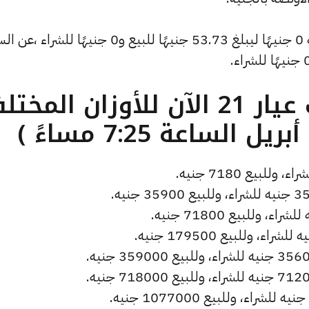
كما شهد سعر دولار الصاغة تراجعًا بقيمة 0 جنيهًا ليبلغ 53.73 جنيهًا للبيع و0 جنيهًا للشر
ما هو سعر الذهب عيار 21 الآن للأوزان المخ