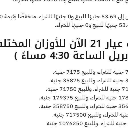
وسجل سعر دولار الصاغة انخفاضًا ليصل إلى 53.69 جنيهًا للبيع و0 جنيهًا للشراء، 
ما هو سعر الذهب عيار 21 الآن للأوزان المخ