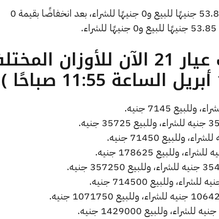
وانخفض سعر دولار الصاغة ليصل إلى 53.81 جنيهًا للبيع و0 جنيهًا للشراء، بعد انخفاضًا بقيمة 0
.
ما هو سعر الذهب عيار 21 الآن للأوزان المخ