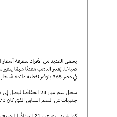
صباحًا. يُعتبر الذهب معدنًا مهمًا يتغي
في مصر 365 بتوفير تغطية دائمة لأسعار الذهب الآن وفي هذا المقال، سنتعرف على كافة أسعار الأعيرة.
جنيهات عن السعر السابق الذي كان 8170 جنيهًا للبيع و8115 جنيهًا للشراء.