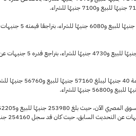
وانخفض سعر عيار 18 ليصل إلى 6125 جنيهًا للبيع و6080 جنيهًا للشراء، ب
كما تراجع سعر عيار 14 ليسجل 4765 جنيهًا للبيع و4730 جنيهًا للشراء، بتراجع قدره 5 جنيهات
كما شهد سعر الجنيه الذهب تراجعًا بقيمة 40 جنيهًا ليبلغ 57160 جنيهًا للبيع و
وشهد سعر الأونصة بالجنيه انخفاضًا بالسوق المصري الآن، حيث بلغ 980
جنيهًا للشراء، منخفضًا بمقدار 180 جنيهات عن التحدي