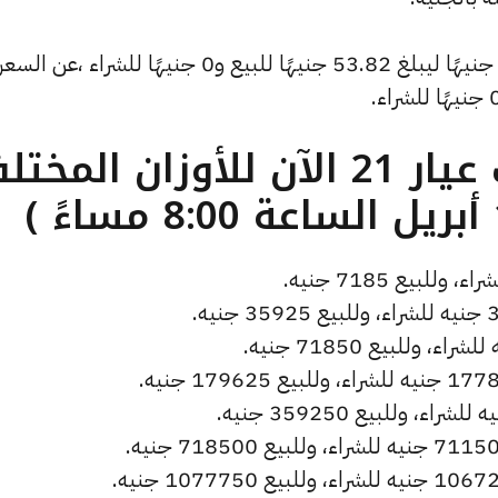
وشهد سعر دولار الصاغة تراجعًا بقيمة 0 جنيهًا ليبلغ 53.82 جنيهًا للبيع و0 جنيهًا للشراء ،عن السع
ما هو سعر الذهب عيار 21 الآن للأوزان المخ