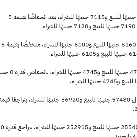
وانخفض سعر عيار 21 ليصل إلى 7185 جنيهًا للبيع و7115 جنيهًا للشراء، بعد انخفاضًا بقيمة 5
.
وسجل سعر عيار 18 انخفاضًا ليصل إلى 6160 جنيهًا للبيع و6100 جنيهًا للشراء، منخفضًا بقيمة 5
وشهد سعر عيار 14 انخفاضًا ليصبح 4790 جنيهًا لل
كما انخفض سعر الجنيه الذهب ليصل إلى 57480 جنيهًا للبيع و56920 جنيهًا للشراء، بتراجعًا ق
وتراجع سعر الأونصة بالجنيه ليسجل 405
 بالجنيه.