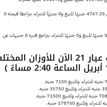
وانخفض سعر الأونصة بالدولار ليصل إلى 4767.35 جنيهًا للبيع و0 جنيهًا للشراء، بتراجعًا قيمته 0
وتراجع سعر دولار الصاغة ليسجل 53.31 جنيهًا للبيع و0 جنيهًا للشراء، بتراجع قدره 0 جنيهات عن
ما هو سعر الذهب عيار 21 الآن للأوزان المخ