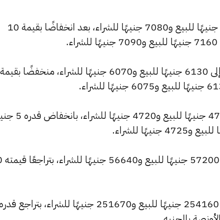
وانخفض سعر عيار 21 ليصل إلى 7150 جنيهًا للبيع و7080 جنيهًا للشراء، بعد انخفاضًا بقيمة 10
.
وشهد سعر عيار 14 انخفاضًا ليصبح 4765 جنيهًا لل
وانخفض سعر الجنيه ا
كما تراجع سعر الأونصة بالجنيه ليسجل 254160 جنيهًا للبيع و251670 جنيهًا للشراء، بتراجع قدره