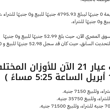
كما شهد سعر الأونصة بالدولار تراجعًا بقيمة 0 جنيهًا ليبلغ 4795.93 جنيهًا للبيع و0 جني
كما شهد سعر دولار الصاغة انخفاضًا بالسوق المصري الآن، حيث بلغ 52.99 جنيهًا للبيع و0 جنيهًا
للشراء، منخفضًا بمقدار 0 جنيهات عن التحديث السابق، ح
ما هو سعر الذهب عيار 21 الآن للأوزان المخ