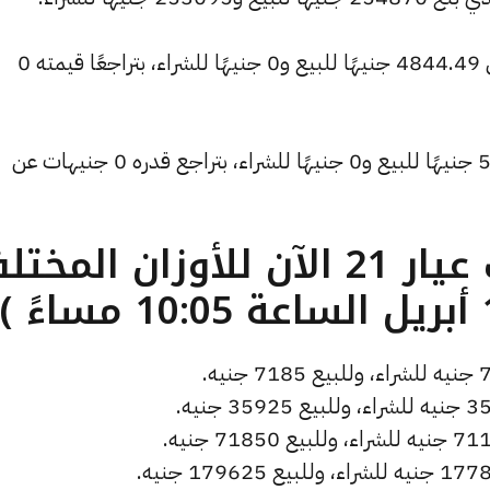
وانخفض سعر الأونصة بالدولار ليصل إلى 4844.49 جنيهًا للبيع و0 جنيهًا للشراء، بتراجعًا قيمته 0
وتراجع سعر دولار الصاغة ليسجل 52.72 جنيهًا للبيع و0 جنيهًا للشراء، بتراجع قدره 0 جنيهات عن
ما هو سعر الذهب عيار 21 الآن للأوزان المخ