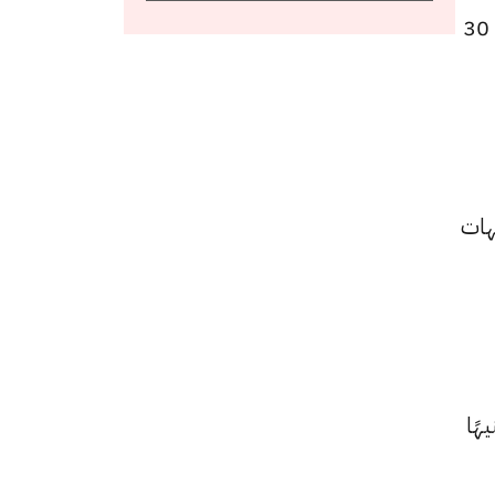
كما سجل سعر عيار 21 انخفاضًا ليصل إلى 7130 جنيهًا للبيع و7010 جنيهًا للشراء، منخفضًا بقيمة 30
 25
4675 جنيهًا للشراء، بتراجعًا قيمته 20 جنيهات
10 جنيهًا ليبلغ 253450 جنيهًا للبيع و249185 جنيهًا