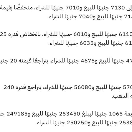
كما شهد سعر عيار 18 انخفاضًا ليصبح 6110 جنيهًا للبيع و6010 جنيهًا للشراء، بانخفاض قدره
كما انخفض سعر عيار 14 ليصل إلى 4755 جنيهًا للبيع و
وتراجع سعر الجنيه الذهب ليسجل 57040 جنيهًا للبيع و56080 جنيهًا للشراء، بتراجع قدره 240
ه الذهب.
كما شهد سعر الأونصة بالجنيه تراجعًا بقيمة 65