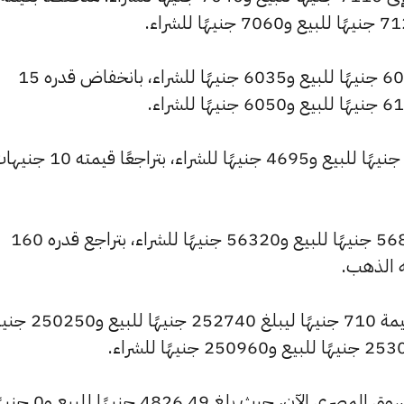
وشهد سعر عيار 18 انخفاضًا ليصبح 6095 جنيهًا للبيع و6035 جنيهًا للشراء، بانخفاض قدره 15
وانخفض سعر عيار 14 ليصل إلى 4740 جنيهًا للبيع و4695 جنيهًا للشراء، بتراجعًا ق
وتراجع سعر الجنيه الذهب ليسجل 56880 جنيهًا للبيع و56320 جنيهًا للشراء، بتراجع قدره 160
ه الذهب.
كما شهد سعر الأونصة بالجنيه تراجعًا بقيمة 710 جنيهًا ليبلغ 252740 
وشهد سعر الأونصة بالدولار انخفاضًا بالسوق المصري الآن، حيث بلغ 4826.49 ج