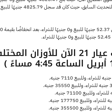
كما انخفض سعر دولار الصاغة ليصل إلى 52.37 جنيهًا للبيع و0 جنيهًا للشراء، بعد انخفاضًا بقيمة 0
.
ما هو سعر الذهب عيار 21 الآن للأوزان المخ