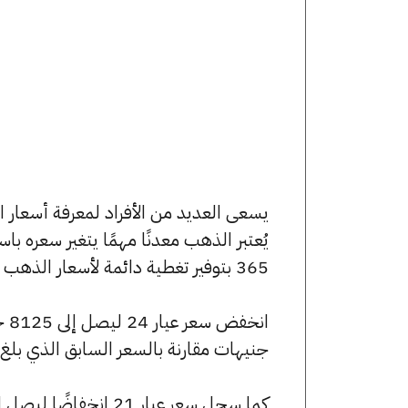
يُعتبر الذهب معدنًا مهمًا يتغير سعره ب
365 بتوفير تغطية دائمة لأسعار الذهب الآن وفي هذا المقال، سنتعرف على كافة أسعار الأعيرة.
جنيهات مقارنة بالسعر السابق الذي بلغ 8135 جنيهًا للبيع و8070 جنيهًا للشراء