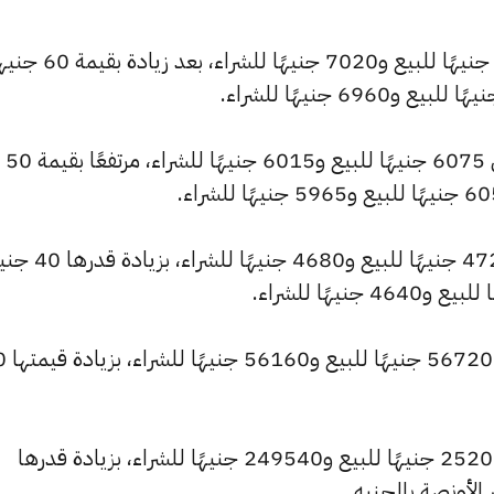
كما ارتفع سعر عيار 21 ليصل إلى 7090 جنيهًا للبيع و7020 جن
كما سجل سعر عيار 18 ارتفاعًا ليصل إلى 6075 جنيهًا للبيع و6015 جنيهًا للشراء، مرتفعًا بقيمة 50
كما شهد سعر عيار 14 ارتفاعًا ليصبح 4725 جنيهًا
كما ارتفع سعر ال
وارتفع سعر الأونصة بالجنيه ليسجل 252025 جنيهًا للبيع و249540 جنيهًا للشراء، بزيادة قدرها