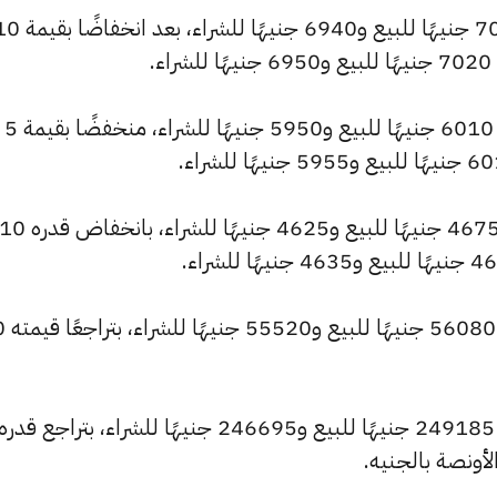
كما انخفض سعر عيار 21 ليصل إلى 7010 جنيهًا للبيع و6940 جنيهًا للشراء،
.
وسجل سعر عيار 18 انخفاضًا ليصل إلى 6010 جنيهًا للبيع و5950 جنيهًا للشراء، منخفضًا بقيمة 5
كما شهد سعر عيار 14 انخفاضًا ليصبح 4675 جنيهًا للبيع و4625 جنيهًا للشراء، بانخفاض قدره
وانخفض سعر الجنيه ا
كما تراجع سعر الأونصة بالجنيه ليسجل 249185 جنيهًا للبيع و246695 جنيهًا للشراء، بتراجع قدره