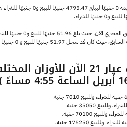
كما شهد سعر الأونصة بالدولار تراجعًا بقيمة 0 جنيهًا ليبلغ 4795.47 جنيهًا للبيع و0 جني
وشهد سعر دولار الصاغة انخفاضًا بالسوق المصري الآن، حيث بلغ 51.96 جنيهًا لل
منخفضًا بمقدار 0 جنيهات عن التحديث السابق، حيث كان قد سجل 51.97 جنيهًا للبيع و 0 جنيهًا
ما هو سعر الذهب عيار 21 الآن للأوزان المخ