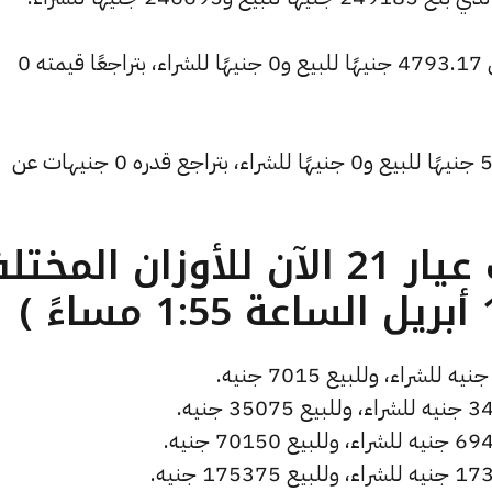
وانخفض سعر الأونصة بالدولار ليصل إلى 4793.17 جنيهًا للبيع و0 جنيهًا للشراء، بتراجعًا قيمته 0
وتراجع سعر دولار الصاغة ليسجل 52.02 جنيهًا للبيع و0 جنيهًا للشراء، بتراجع قدره 0 جنيهات عن
ما هو سعر الذهب عيار 21 الآن للأوزان المخ