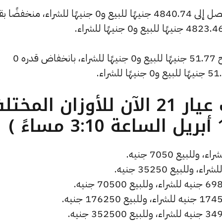
وسجل سعر الأونصة بالدولار انخفاضًا ليصل إلى 4840.74 جنيهًا للبيع و0 جنيهًا للشراء، م
وشهد سعر دولار الصاغة انخفاضًا ليصبح 51.77 جنيهًا للبيع و0 جنيهًا للشراء، بانخفاض قدره 0
ما هو سعر الذهب عيار 21 الآن للأوزان المخ