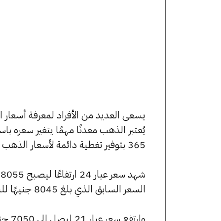
يُعتبر الذهب معدنًا مهمًا يتغير سعره ب
365 بتوفير تغطية دائمة لأسعار الذهب الآن وفي هذا المقال، سنتعرف على كافة أسعار الأعيرة.
السعر السابق الذي بلغ 8045 جنيهًا للبيع و7965 جنيهًا للشراء.