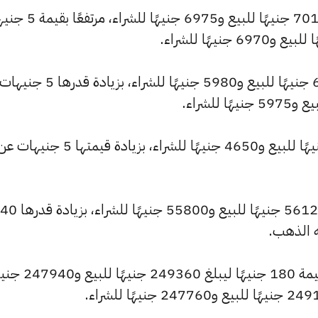
وسجل سعر عيار 21 ارتفاعًا ليصل إلى 7015 جنيهًا للبيع و975
وشهد سعر عيار 18 ارتفاعًا ليصبح 6015 جنيهًا للبيع و5980 جنيهًا للش
وارتفع سعر عيار 14 ليصل إلى 4675 جنيهًا للبيع و4650 جنيهًا للشراء، بزيا
كما ارتفع سعر الجنيه الذهب ليسجل 56120 جنيهًا للبيع و55800 جنيهًا للشراء، بزيادة قدرها 40
ه الذهب.
كما شهد سعر الأونصة بالجنيه ارتفاعًا بقيمة 180 جنيهًا ليبلغ 49360