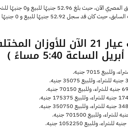
وشهد سعر دولار الصاغة انخفاضًا بالسوق المصري الآن، حيث بلغ 52.96 جنيهًا لل
منخفضًا بمقدار 0 جنيهات عن التحديث السابق، حيث كان قد سجل 52.92 جنيهًا للبيع و 0 جنيهًا
ما هو سعر الذهب عيار 21 الآن للأوزان المخ