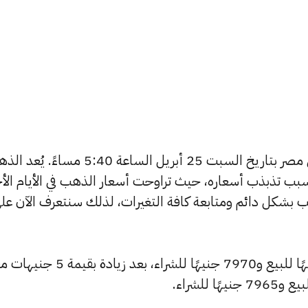
يبحث الكثيرون عن سعر الذهب اليوم في مصر بتاريخ السبت 25 أبريل الساعة 5:40 مساءً
بب تذبذب أسعاره، حيث تراوحت أسعار الذهب في الأيام الأخ
ية أسعار الذهب بشكل دائم ومتابعة كافة التغيرات، لذلك سنتعرف الآن عل
ارتفع سعر عيار 24 ليصل إلى 8015 جنيهًا للبيع و7970 جنيهًا للشراء، بع