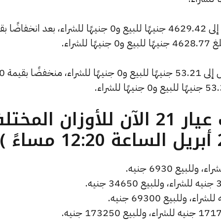
كما انخفض سعر الأونصة بالدولار ليصل إلى 4629.42 جنيهًا للبيع و0 جنيهًا للشراء، بعد انخف
وسجل سعر دولار الصاغة انخفاضًا ليصل إلى 53.21 جنيهًا للبيع و0 جنيهًا للشراء، 
ما هو سعر الذهب عيار 21 الآن للأوزان المخ