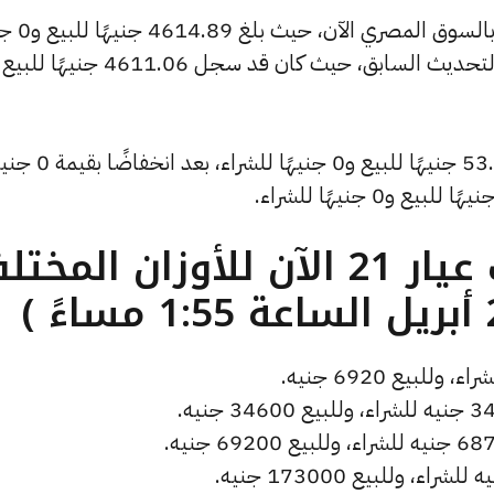
كما شهد سعر الأونصة بالدولار انخ
وانخفض سعر دولار الصاغة ليصل إلى 53.3 جنيهًا للبي
ما هو سعر الذهب عيار 21 الآن للأوزان المخ