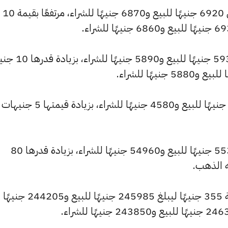
كما سجل سعر عيار 21 ارتفاعًا ليصل إلى 6920 جنيهًا للبيع و6870 جنيهًا للشراء، مرتفعًا بقيمة 10
كما شهد سعر عيار 18 ارتفاعًا ليصبح 5930 جنيهًا
كما ارتفع سعر عيار 14 ليصل إلى 4615 جنيهًا للبيع و4580 جنيهًا للشراء، 
وارتفع سعر الجنيه الذهب ليسجل 55360 جنيهًا للبيع و54960 جنيهًا للشراء، بزيادة قدرها 80
ه الذهب.
وشهد سعر الأونصة بالجنيه ارتفاعًا بقيمة 355 جنيهًا ليبلغ 245985 جنيهًا للبيع و244205 جنيهًا