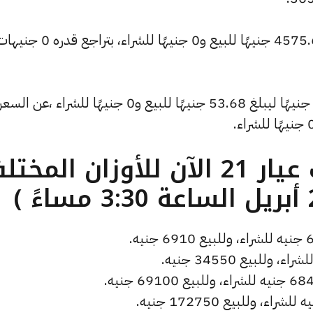
وتراجع سعر الأونصة بالدولار ليسجل 4575.61 جنيهًا للبيع و0 جني
وشهد سعر دولار الصاغة تراجعًا بقيمة 0 جنيهًا ليبلغ 53.68 جنيهًا للبيع و0 جنيهًا للشراء ،عن السع
ما هو سعر الذهب عيار 21 الآن للأوزان المخ