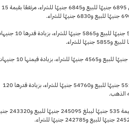
كما سجل سعر عيار 21 ارتفاعًا ليصل إلى 6895 جنيهًا للبيع و6845 جنيهًا للشراء، مرتفعًا بقيمة 15
وشهد سعر عيار 18 ارتفاعًا ليصبح 5910 جنيهًا للبيع و5865 جنيهًا للشراء، بزيا
كما ارتفع سعر عيار 14 ليصل إلى 4595 جنيهًا للبيع و4565 جنيهًا للشراء، بزيادة قيمت
وارتفع سعر الجنيه الذهب ليسجل 55160 جنيهًا للبيع و54760 جنيهًا للشراء، بزيادة قدرها 120
ه الذهب.
كما شهد سعر الأونصة بالجنيه ارتفاعًا بقيمة 535 جنيهًا ليبلغ 45095