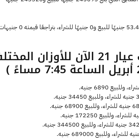
وانخفض سعر دولار الصاغة ليصل إلى 53.43 جنيهًا للبيع و0 جنيهًا ل
ما هو سعر الذهب عيار 21 الآن للأوزان المخ