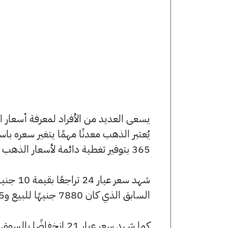
يُعتبر الذهب معدنًا مهمًا يتغير سعره ب
365 بتوفير تغطية دائمة لأسعار الذهب الآن وفي هذا المقال، سنتعرف على كافة أسعار الأعيرة.
السابق الذي كان 7880 جنيهًا للبيع و7825 جنيهًا للشراء.