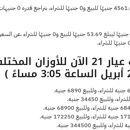
وتراجع سعر الأونصة بالدولار ليسجل 4561.63 جنيهًا للبيع و0 جني
وشهد سعر دولار الصاغة تراجعًا بقيمة 0 جنيهًا ليبلغ 53.69 جنيهًا للبيع و0 جنيهًا للشراء ،عن السع
ما هو سعر الذهب عيار 21 الآن للأوزان المخ