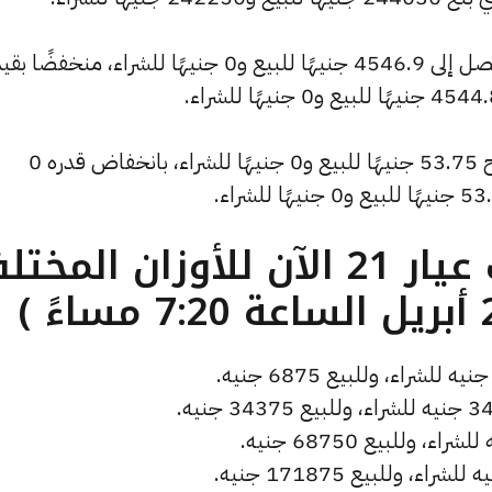
وشهد سعر دولار الصاغة انخفاضًا ليصبح 53.75 جنيهًا للبيع و0 جنيهًا للشراء، بانخفاض قدره 0
ما هو سعر الذهب عيار 21 الآن للأوزان المخ