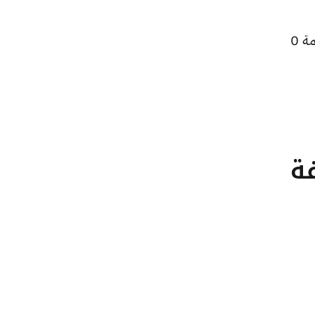
وسجل سعر الأونصة بالدولار انخفاضًا ليصل إلى 4546.9 جنيهًا للبيع و0 جنيهًا للشراء، منخفضًا بقيمة 0
تلفة