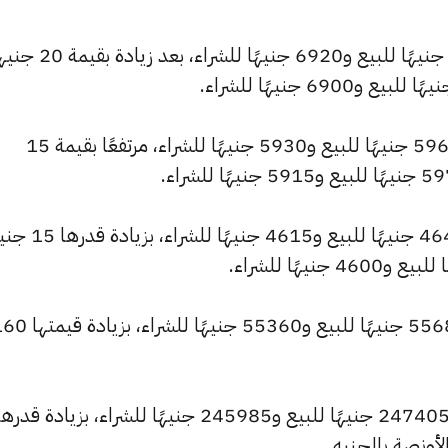
كما ارتفع سعر عيار 21 ليصل إلى 6960 جنيهًا للبيع و6920 جن
وسجل سعر عيار 18 ارتفاعًا ليصل إلى 5965 جنيهًا للبيع و5930 جنيهًا للشراء، مرتفعًا بقيمة 15
كما شهد سعر عيار 14 ارتفاعًا ليصبح 4640 جنيهًا
وارتفع سعر الجنيه الذهب ليصل إلى 55680 جنيهًا للبيع و55360 جنيهًا للش
كما ارتفع سعر الأونصة بالجنيه ليسجل 247405 جنيهًا للبيع و245985 جنيهًا للشراء، بزيادة قدر