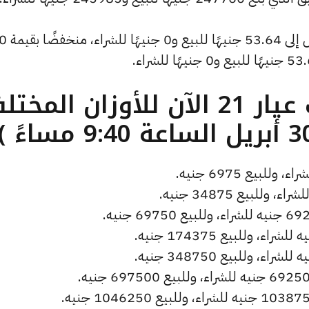
وسجل سعر دولار الصاغة انخفاضًا ليصل إلى 53.64 جنيهًا للبيع و0 جنيهًا للشراء، 
ما هو سعر الذهب عيار 21 الآن للأوزان المخ