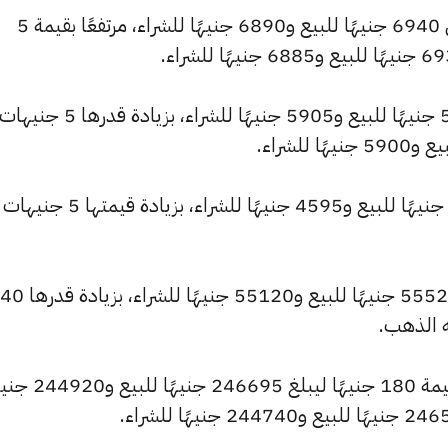
كما سجل سعر عيار 21 ارتفاعًا ليصل إلى 6940 جنيهًا للبيع و6890 جنيهًا للشراء، مرتفعًا بقيمة 5
وشهد سعر عيار 18 ارتفاعًا ليصبح 5950 جنيهًا للبيع و5905 جنيهًا للش
كما ارتفع سعر عيار 14 ليصل إلى 4625 جنيهًا للبيع و4595 جنيهًا للشراء، 
كما ارتفع سعر الجنيه الذهب ليسجل 55520 جنيهًا للبيع و55120 جنيهًا للشراء، بزيادة قدرها 40
ه الذهب.
كما شهد سعر الأونصة بالجنيه ارتفاعًا بقيمة 180 جنيهًا ليبلغ 46695