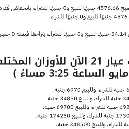
كما انخفض سعر دولار الصاغة ليصل إلى 54.14 جنيهًا للبيع و0 جن
ما هو سعر الذهب عيار 21 الآن للأوزان المخ