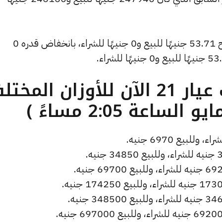
وشهد سعر دولار الصاغة انخفاضًا ليصبح 53.71 جنيهًا للبيع و0 جنيهًا للشراء، بانخفاض قدره 0
ما هو سعر الذهب عيار 21 الآن للأوزان المخ