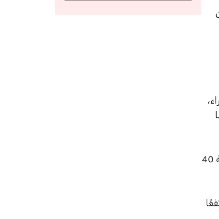
هات عن
و4610 جنيهًا للشراء،
 و 4605 جنيهًا
كما ارتفع سعر الجنيه الذهب ليصل إلى 55720 جنيهًا للبيع و55320 جنيهًا للشراء، بعد زيادة بقيمة 40
 للشراء، مرتفعًا