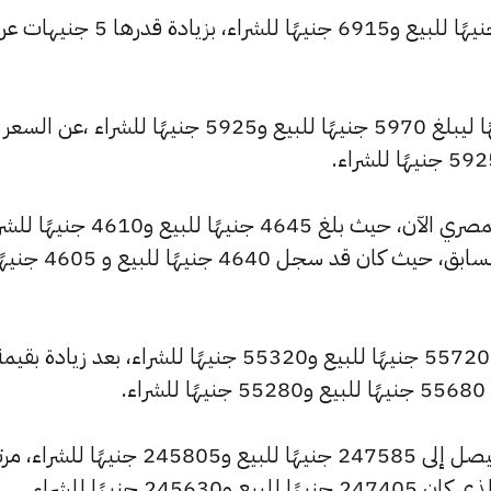
كما ارتفع سعر عيار 21 ليسجل 6965 جنيهًا للبيع و6915 جنيهًا للشراء، بزيادة قدرها 5 جني
وشهد سعر عيار 18 تراجعًا بقيمة 0 جنيهًا ليبلغ 5970 جنيهًا للبيع و5925 جنيهًا للشراء ،عن السعر
كما شهد سعر عيار 14 ارتفاعًا بالسوق المصري الآن، حيث بلغ 4645 جنيهًا للبيع 
مرتفعًا بمقدار 5 جنيهات عن التحديث السابق، حيث كان قد سجل 4640 جنيهًا للبيع
.
كما سجل سعر الأونصة بالجنيه ارتفاعًا ليصل إلى 247585 جنيهًا للبيع و245805 جنيهًا