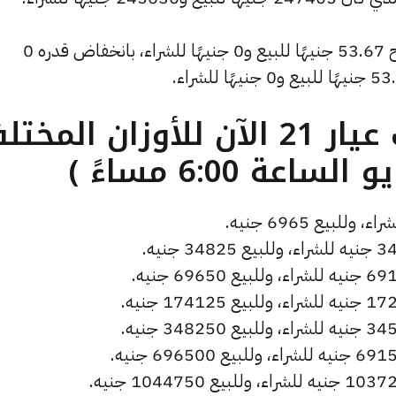
وشهد سعر دولار الصاغة انخفاضًا ليصبح 53.67 جنيهًا للبيع و0 جنيهًا للشراء، بانخفاض قدره 0
ما هو سعر الذهب عيار 21 الآن للأوزان المخ