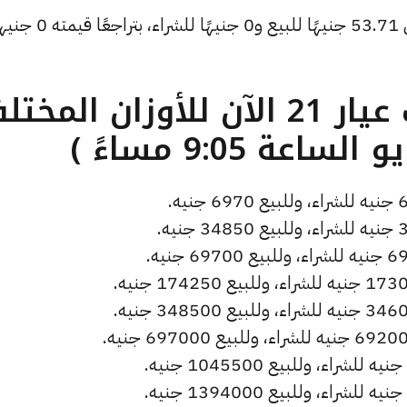
كما انخفض سعر دولار الصاغة ليصل إلى 53.71 جنيهًا للبيع و0 جن
ما هو سعر الذهب عيار 21 الآن للأوزان المخ