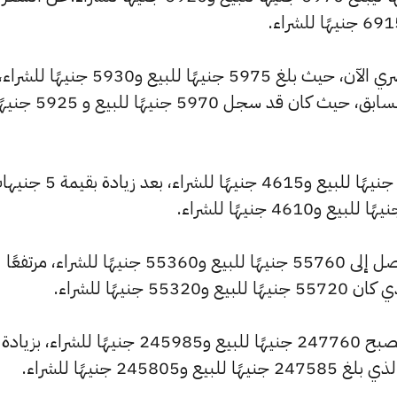
وشهد سعر عيار 18 ارتفاعًا بالسوق المصري الآن، حيث بلغ 5975 جنيهًا للبيع و5930 جنيهًا للشراء
مرتفعًا بمقدار 5 جنيهات عن التحديث السابق، حيث كان قد سجل 5970 جنيهًا للبيع
كما ارتفع سعر عيار 14 ليصل إلى 4645 جنيهًا للبيع و4615 جنيهًا للشراء، بعد 
كما سجل سعر الجنيه الذهب ارتفاعًا ليصل إلى 55760 جنيهًا للبيع و55360 جنيهًا للشراء، مرتفعًا
كما شهد سعر الأونصة بالجنيه ارتفاعًا ليصبح 247760 جنيهًا للبيع و245985 جنيهًا للشراء، بزيادة